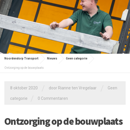
Noordendorp Transport
Nieuws
Geen categorie
Ontzorging op de bouwplaats
/
/
8 oktober 2020
door
Rianne ten Vregelaar
Geen
/
categorie
0 Commentaren
Ontzorging op de bouwplaats