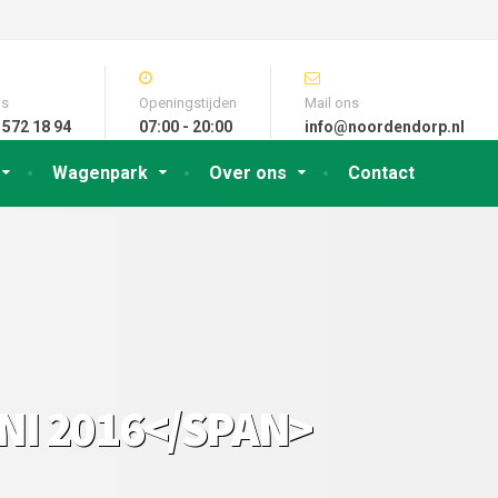
ns
Openingstijden
Mail ons
 572 18 94
07:00 - 20:00
info@noordendorp.nl
Wagenpark
Over ons
Contact
NI 2016</SPAN>