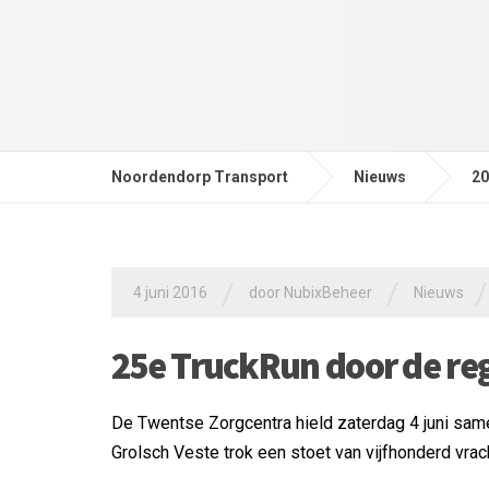
Noordendorp Transport
Nieuws
20
/
/
/
4 juni 2016
door
NubixBeheer
Nieuws
25e TruckRun door de re
De Twentse Zorgcentra hield zaterdag 4 juni sam
Grolsch Veste trok een stoet van vijfhonderd vr