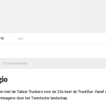
16
juni
0 Commentaren
gio
en met de Tukker Truckers voor de 25e keer de TruckRun. Vanaf 
achtwagens door het Twentsche landschap.