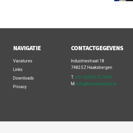
NAVIGATIE
CONTACTGEGEVENS
Vacatures
Industriestraat 18
7482 EZ Haaksbergen
Links
T.
+31 (0)53 572 1894
Downloads
M.
info@noordendorp.nl
Privacy