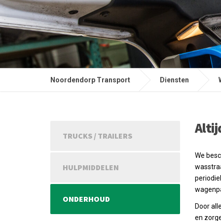
Noordendorp Transport
Diensten
Alti
TRUCKS / TRAILERS
We besc
HULPMIDDELEN
wasstraa
periodie
wagenpa
ONDERHOUD
Door all
en zorge