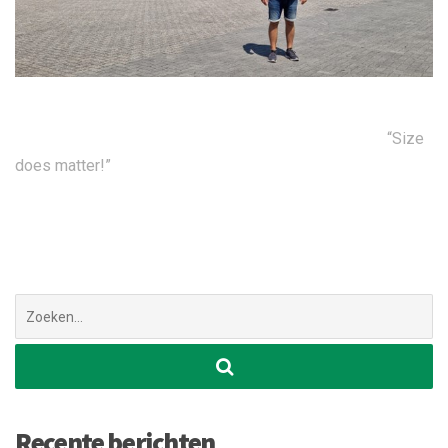
“Size
does matter!”
Zoek
naar:
Recente berichten