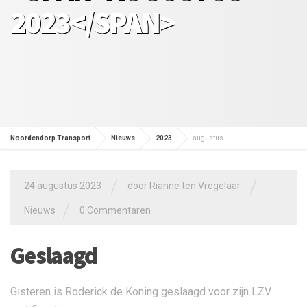
2023</SPAN>
Noordendorp Transport
Nieuws
2023
augustus
/
/
24 augustus 2023
door
Rianne ten Vregelaar
/
Nieuws
0 Commentaren
Geslaagd
Gisteren is Roderick de Koning geslaagd voor zijn LZV