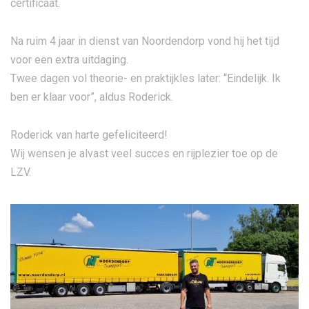
certificaat.
Na ruim 4 jaar in dienst van Noordendorp vond hij het tijd
voor een extra uitdaging.
Twee dagen vol theorie- en praktijkles later: “Eindelijk. Ik
ben er klaar voor”, aldus Roderick.
Roderick van harte gefeliciteerd!
Wij wensen je alvast veel succes en rijplezier toe op de
LZV.