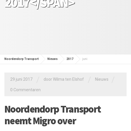
2017</SPAN>
Noordendorp Transport
Nieuws
2017
juni
/
/
/
29 juni 2017
door
Wilma ten Elshof
Nieuws
0 Commentaren
Noordendorp Transport
neemt Migro over