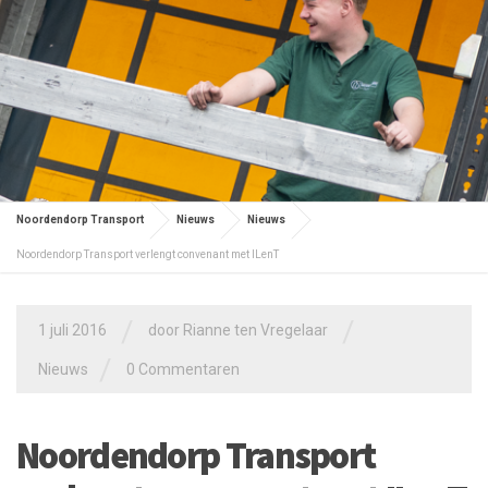
Noordendorp Transport
Nieuws
Nieuws
Noordendorp Transport verlengt convenant met ILenT
/
/
1 juli 2016
door
Rianne ten Vregelaar
/
Nieuws
0 Commentaren
Noordendorp Transport