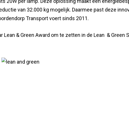
hts 20W per lamp. Deze oplossing maakt een energiebes
eductie van 32.000 kg mogelijk. Daarmee past deze innov
Noordendorp Transport voert sinds 2011.
r Lean & Green Award om te zetten in de Lean & Green S