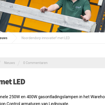
euws
Noordendorp innovatief met LED
/
/
Nieuws
0 Commentaren
 met LED
ionele 250W en 400W gasontladingslampen in het Wareh
on Control armaturen van Lednovate.