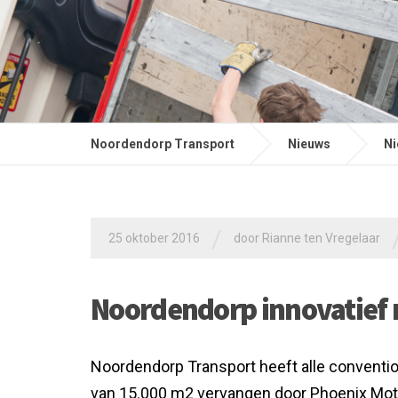
Noordendorp Transport
Nieuws
Ni
/
25 oktober 2016
door
Rianne ten Vregelaar
Noordendorp innovatief
Noordendorp Transport heeft alle convent
van 15.000 m2 vervangen door Phoenix Moti