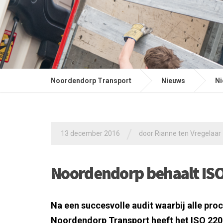
Noordendorp Transport
Nieuws
Ni
/
13 december 2016
door
Rianne ten Vregelaar
Noordendorp behaalt ISO 
Na een succesvolle audit waarbij alle pro
Noordendorp Transport heeft het ISO 22000