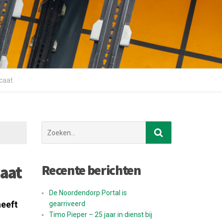
icaat
Zoek
naar:
Recente berichten
caat
De Noordendorp Portal is
heeft
gearriveerd
Timo Pieper – 25 jaar in dienst bij