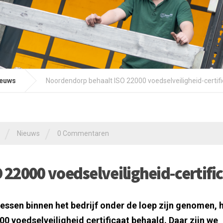
euws
Noordendorp behaalt ISO 22000 voedselveiligheid-certif
/
/
Nieuws
0 Commentaren
22000 voedselveiligheid-certifi
cessen binnen het bedrijf onder de loep zijn genomen, 
 voedselveiligheid certificaat behaald. Daar zijn we