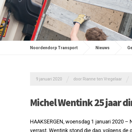
Noordendorp Transport
Nieuws
Ge
/
/
9 januari 2020
door
Rianne ten Vregelaar
Michel Wentink 25 jaar d
HAAKSERGEN, woensdag 1 januari 2020 – N
verrast. Wentink stond die
dag, volgens de g