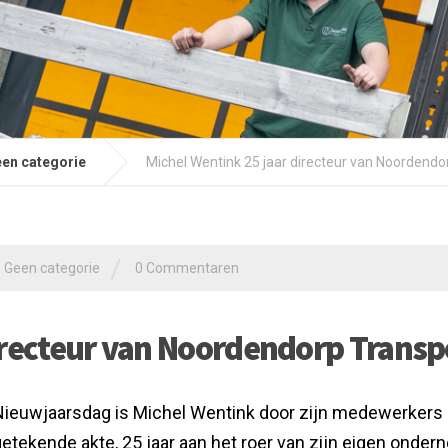
en categorie
Michel Wentink 25 jaar directeur van Noordendo
/
Geen categorie
0 Commentaren
irecteur van Noordendorp Transp
ieuwjaarsdag is Michel Wentink door zijn medewerkers
etekende akte, 25 jaar aan het roer van zijn eigen onder