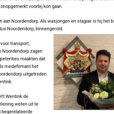
t
onopgemerkt voorbij kon gaan.
n aan Noordendorp. Als wasjongen en stagiair is hij het be
tus Noordendorp, binnengerold.
 voor transport,
rs Noordendorp zagen
mpetenties maakten dat
als medefirmant het
Noordendorp uitgetreden
entink.
eft Wentink de
rlening weten uit te
ctiegerelateerde