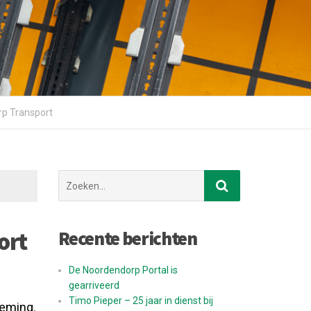
rp Transport
Zoek
naar:
Recente berichten
ort
De Noordendorp Portal is
gearriveerd
Timo Pieper – 25 jaar in dienst bij
neming.