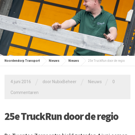
Noordendorp Transport
Nieuws
Nieuws
25e TruckRun door de regio
/
/
/
4 juni 2016
door
NubixBeheer
Nieuws
0
Commentaren
25e TruckRun door de regio